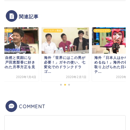
関連記事
エティ番組
バラエティ番組
ゲームショー
外「自然と笑顔にな
海外「世界にはこの男が
海外「日本人はかな
！」戸田恵梨香に好き
必要！」ガキの使い、七
めるね！」海外の番
言われた月亭方正を見
変化でのドランクドラ
取り上げられた日本
.
ゴ...
テ...
2020年1月4日
2020年2月1日
2020年2
COMMENT